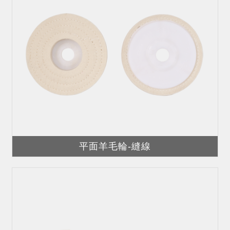
平面羊毛輪-縫線